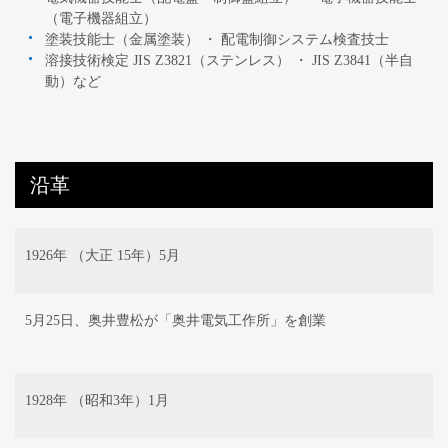
（電子機器組立）
塗装技能士（金属塗装） ・ 配電制御システム検査技士
溶接技術検定 JIS Z3821（ステンレス） ・ JIS Z3841（半自
動）など
沿革
1926年 （大正 15年）5月
5月25日、奥井豊松が「奥井電気工作所」を創業
1928年 （昭和3年）1月