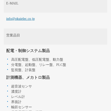
E-MAIL
info@okuielec.co.jp
営業品目
配電・制御システム製品
高圧配電盤、低圧配電盤、動力盤
分電盤、起動盤、リレー盤、PLC盤
監視盤、計装盤
計測機器、メカトロ製品
超音波センサ
濃度計
レベル計
界面計
輸距センサー