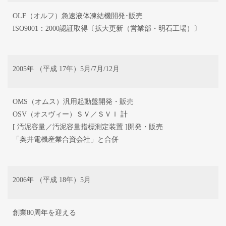
OLF（オルフ）急速液体凍結機開発･販売
ISO9001：2000認証取得〔拡大更新（営業部・明石工場）〕
2005年 （平成 17年）5月/7月/12月
OMS（オムス）汎用起動盤開発・販売
OSV（オスヴィー）ＳＶ／ＳＶＩ 計
[ 汚泥容量／汚泥容量指標測定装置 ]開発・販売
「奥井電機産業合資会社」と合併
2006年 （平成 18年）5月
創業80周年を迎える