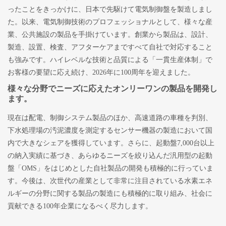
ったことをきっかけに、日本で先駆けて電気制御盤を製造しまし
た。以来、電気制御技術のプロフェッショナルとして、様々な産
業、公共施設の製品を手掛けています。創業から製品は、設計、
製造、設置、検査、アフターケアまですべて自社で対応すること
も強みです。ハイレベルな技術と品質による「一貫生産体制」で
お客様の要望に応え続け、2026年に100周年を迎えました。
様々な分野でニーズに応えたオンリーワンの製品を開発し
ます。
現在は配電、制御システム製品のほか、高速道路の車種を判別、
下水処理場の汚泥濃度を測定するセンサー機器の製造において国
内で大きなシェアを獲得しています。さらに、起動盤7,000台以上
の納入実績に基づき、あらゆるニーズを絞り込んだ汎用型の起動
盤「OMS」をはじめとした自社製品の開発も積極的に行っていま
す。今後は、次世代の産業として非常に注目されている水素エネ
ルギーの分野に関する製品の製造にも積極的に取り組み、社会に
貢献できる100年企業になるべく尽力します。